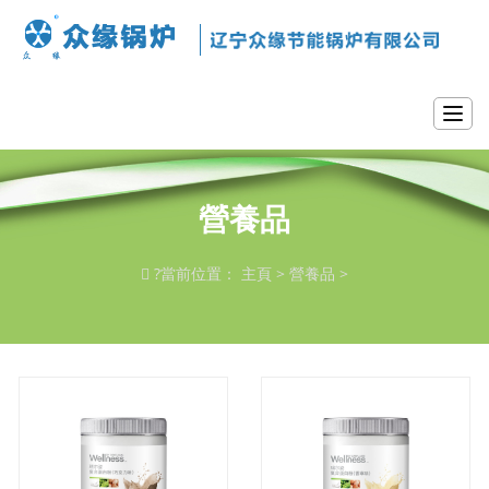
T
o
g
g
l
營養品
e
n
a
?
當前位置：
主頁
>
營養品
>
v
i
g
a
t
i
o
n