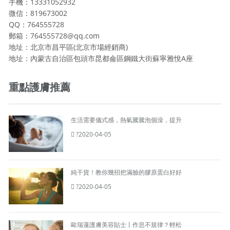
手機：13331052932
微信：819673002
QQ：764555728
郵箱：764555728@qq.com
地址：北京市昌平區(北京市場經銷商)
地址：內蒙古自治區包頭市昆都侖區鋼鐵大街蘇寧雅悅A座
重點護膚推薦
生活需要儀式感，熱氣騰騰泡個澡，提升
?2020-04-05
純干貨！教你幾招把滿臉的膠原蛋白好好
?2020-04-05
歐瑞蓮護膚美容貼士丨作息不規律？輕松