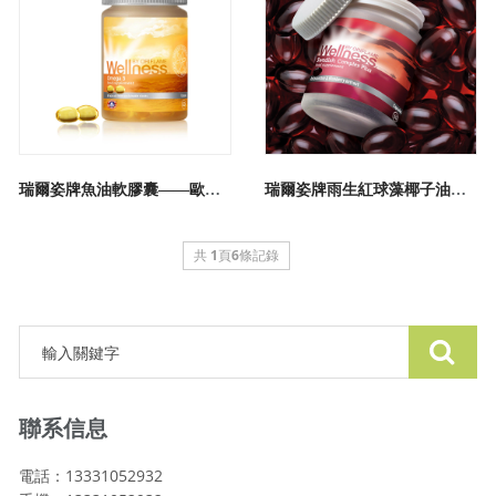
瑞爾姿牌魚油軟膠囊——歐瑞蓮營養品
瑞爾姿牌雨生紅球藻椰子油復合--歐瑞蓮營養品
共
1
頁
6
條記錄
聯系信息
電話：13331052932