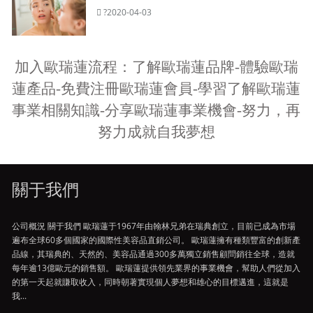
?2020-04-03
加入歐瑞蓮流程：了解歐瑞蓮品牌-體驗歐瑞
蓮產品-免費注冊歐瑞蓮會員-學習了解歐瑞蓮
事業相關知識-分享歐瑞蓮事業機會-努力，再
努力成就自我夢想
關于我們
公司概況 關于我們 歐瑞蓮于1967年由翰林兄弟在瑞典創立，目前已成為市場
遍布全球60多個國家的國際性美容品直銷公司。 歐瑞蓮擁有種類豐富的創新產
品線，其瑞典的、天然的、美容品通過300多萬獨立銷售顧問銷往全球，造就
每年逾13億歐元的銷售額。 歐瑞蓮提供領先業界的事業機會，幫助人們從加入
的第一天起就賺取收入，同時朝著實現個人夢想和雄心的目標邁進，這就是
我...